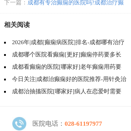
豆晓峰主任一起了解癫痫患者睡眠、饮食、心
下一篇：
成都有专治癫痫的医院吗?成都治疗癫
理、冬季预防等问题
痫病的费用
相关阅读
2026年|成都[癫痫病医院]排名-成都哪有治疗
癫痫好的医院?
成都哪个医院看癫痫[更好]癫痫停药要多长
时间?
成都看癫痫的医院[哪家好]老年癫痫用药要
注意什么?
今日关注|成都治癫痫好的医院推荐-用针灸治
疗癫痫有没有效果?
成都治抽搐医院[哪家好]病人在恋爱时需要
告诉对方吗？
医院电话：
028-61197977