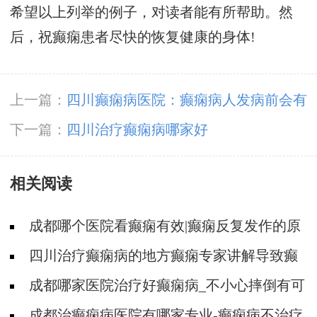
希望以上列举的例子，对读者能有所帮助。然
后，祝癫痫患者尽快的恢复健康的身体!
上一篇：
四川癫痫病医院：癫痫病人发病前会有
哪些先兆症状
下一篇：
四川治疗癫痫病哪家好
相关阅读
成都哪个医院看癫痫有效|癫痫反复发作的原
因是啥?
四川治疗癫痫病的地方癫痫专家讲解导致癫
痫病反复发作的原因!
成都哪家医院治疗好癫痫病_不小心摔倒有可
能导致癫痫吗?
成都治癫痫病医院有哪家专业-癫痫病不治疗