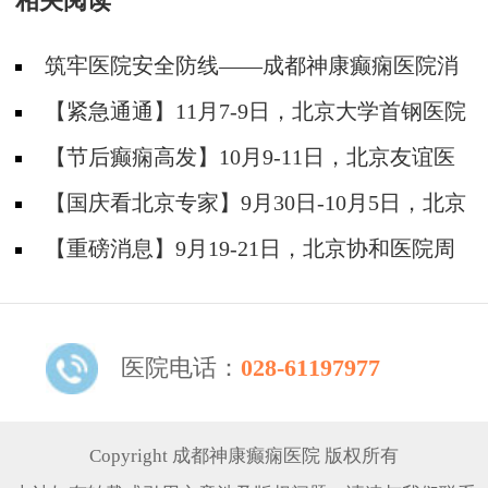
相关阅读
筑牢医院安全防线——成都神康癫痫医院消
防安全培训纪实
【紧急通通】11月7-9日，北京大学首钢医院
神经内科胡颖教授亲临成都会诊，破解癫痫疑难
【节后癫痫高发】10月9-11日，北京友谊医
院陈葵博士免费会诊+治疗援助，破解癫痫难
【国庆看北京专家】9月30日-10月5日，北京
题！
天坛&首钢医院两大专家蓉城亲诊+癫痫大额救
【重磅消息】9月19-21日，北京协和医院周
助，速约！
祥琴教授成都领衔会诊，共筑全年龄段抗癫防
线！
医院电话：
028-61197977
Copyright 成都神康癫痫医院 版权所有