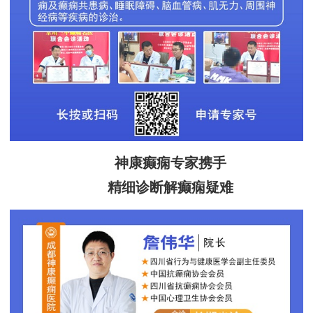
神康癫痫专家携手
精细诊断解癫痫疑难