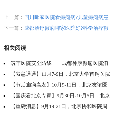
上一篇：
四川哪家医院看癫痫病?儿童癫痫病患
者应该怎么治疗?
下一篇：
成都治疗癫痫哪家医院好?科学治疗癫
痫的方法有哪些?
相关阅读
筑牢医院安全防线——成都神康癫痫医院消
防安全培训纪实
【紧急通通】11月7-9日，北京大学首钢医院
神经内科胡颖教授亲临成都会诊，破解癫痫疑难
【节后癫痫高发】10月9-11日，北京友谊医
院陈葵博士免费会诊+治疗援助，破解癫痫难
【国庆看北京专家】9月30日-10月5日，北京
题！
天坛&首钢医院两大专家蓉城亲诊+癫痫大额救
【重磅消息】9月19-21日，北京协和医院周