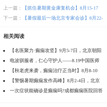
上一篇：
【抓住暑期黄金康复机会】8月15-17
日，首都医科大学附属北京天坛医院杨涛博士空
下一篇：
【暑假最后一场北京专家会诊】8月22-
降成都会诊，速约！
24日，北京大学首钢医院高伟教授亲临成都免费
相关阅读
会诊，助力健康新学
【名医聚力·癫痫攻坚】9月5-7日，北京朝阳
医院神经内科周立春博士成都公益会诊，名额有
电波驯服者，仁心守护人——8.19中国医师
限，速约！
节致敬神康抗癫团队
【秋老虎来袭，癫痫治疗正当时】8月8-10
日，北京癫痫名医周立春博士领衔暑期会诊，速
【警惕暑期癫痫发作高峰】8月2-4日，北京
约！
专家领衔多学科会诊，助力患者暑期癫痫攻坚
一次症状能确诊是癫痫吗?成都癫痫医院回答