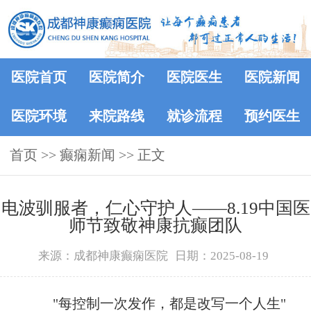
医院首页
医院简介
医院医生
医院新闻
医院环境
来院路线
就诊流程
预约医生
首页
>>
癫痫新闻
>> 正文
电波驯服者，仁心守护人——8.19中国医
师节致敬神康抗癫团队
来源：成都神康癫痫医院
日期：2025-08-19
"每控制一次发作，都是改写一个人生"