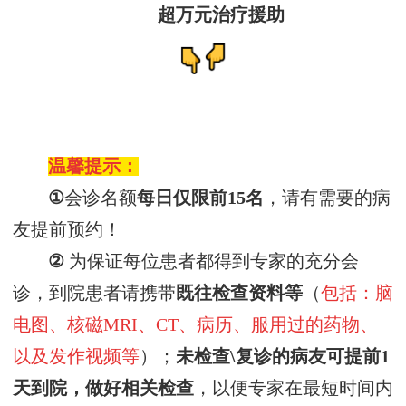
超万元治疗援助
温馨提示：
①
会诊名额
每日仅
限前
15名
，
请有需要的病
友提前预约！
②
为保证每位患者都得到专家的充分会
诊，
到院患者请
携带
既往
检查资料
等
（
包括：脑
电图、核磁
MRI、CT、病历、服用过的药物、
以及发作视频等
）
；
未检查
\复诊
的病友可提前
1
天到院，做好相关检查
，以便专家在最短时间内