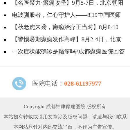
【名医聚力·癫痫攻坚】9月5-7日，北京朝阳
医院神经内科周立春博士成都公益会诊，名额有
电波驯服者，仁心守护人——8.19中国医师
限，速约！
节致敬神康抗癫团队
【秋老虎来袭，癫痫治疗正当时】8月8-10
日，北京癫痫名医周立春博士领衔暑期会诊，速
【警惕暑期癫痫发作高峰】8月2-4日，北京
约！
专家领衔多学科会诊，助力患者暑期癫痫攻坚
一次症状能确诊是癫痫吗?成都癫痫医院回答
医院电话：
028-61197977
Copyright 成都神康癫痫医院 版权所有
本站如有转载或引用文章涉及版权问题，请速与我们联系
本网站只针对内部交流平台，不作为广告宣传。