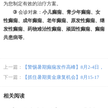
为您制定
有效的
治疗方案
。
③
会诊对象：
小儿癫痫、青少年癫痫、女
性癫痫、成年癫痫、老年癫痫、原发性癫痫、继
发性癫痫、药物难治性癫痫、顽固性癫痫、癫痫
共患病等
。
上一篇：
【警惕暑期癫痫发作高峰】8月2-4日，
北京专家领衔多学科会诊，助力患者暑期癫痫攻
下一篇：
【抓住暑期黄金康复机会】8月15-17
坚
日，首都医科大学附属北京天坛医院杨涛博士空
相关阅读
降成都会诊，速约！