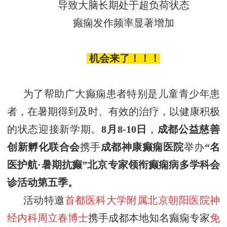
导致大脑长期处于超负荷状态
癫痫发作频率显著增加
机会来了！！！
为了帮助广大癫痫患者特别是儿童青少年患
者，在暑期得到及时、有效的治疗，以健康积极
的状态迎接新学期。
8
月
8
-
10
日
，
成都公益慈善
创新孵化联合会
携手
成都神康癫痫医院
举办
“名
医护航·暑期抗癫”
北京专家领衔癫痫病多学科会
诊活动
第
五
季
。
活动特邀
首都医科大学附属北京朝阳医院神
经内科周立春
博士
携手成都本地知名癫痫专家
免