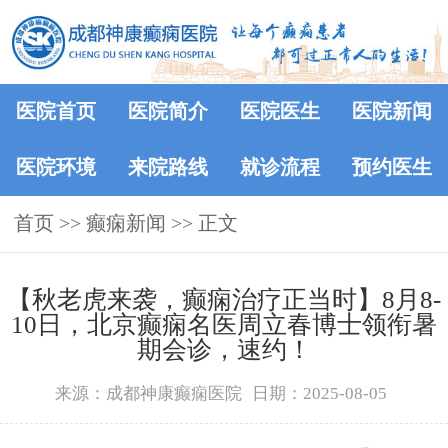
医院首页
医院简介
医院医生
医院新闻
医院环境
来院路线
就诊流程
预约医生
首页
>>
癫痫新闻
>> 正文
【秋老虎来袭，癫痫治疗正当时】8月8-
10日，北京癫痫名医周立春博士领衔暑
期会诊，速约！
来源：成都神康癫痫医院
日期：2025-08-05