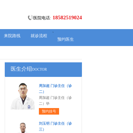
18582519024
医院电话:
、
来院路线
就诊流程
预约医生
医生介绍
DOCTOR
周加超 门诊主任（诊
二）
周加超 门诊主任（诊
二）毕
预约挂号
刘玉明 门诊主任（诊
三）