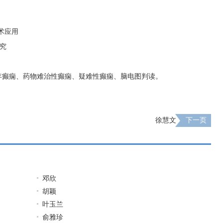
术应用
究
年癫痫、药物难治性癫痫、疑难性癫痫、脑电图判读。
徐慧文
下一页
邓欣
胡颖
叶玉兰
俞雅珍