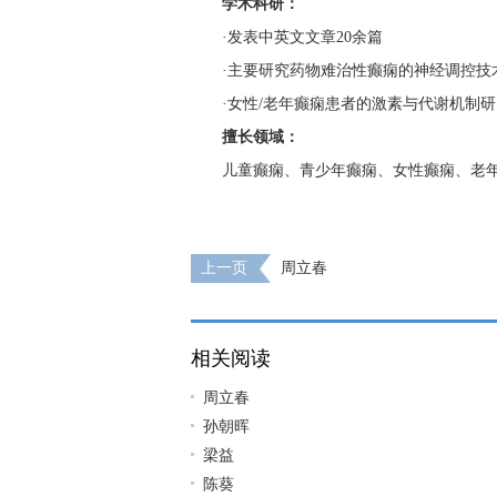
学术科研：
·发表中英文文章20余篇
·主要研究药物难治性癫痫的神经调控技
·女性/老年癫痫患者的激素与代谢机制研
擅长领域：
儿童癫痫、青少年癫痫、女性癫痫、老
上一页
周立春
相关阅读
周立春
孙朝晖
梁益
陈葵