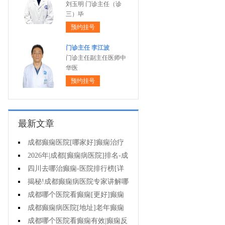
刘玉明 门诊主任（诊
三）毕
预约挂号
门诊主任 李江波
门诊主任副主任医师中
华医
预约挂号
最新文章
成都癫痫医院[哪家好]癫痫治疗
怎么治?
2026年|成都[癫痫病医院]排名-成
都哪有治疗癫痫好的医院?
四川去哪治癫痫-医院排行榜[详
细排名]孩子癫痫可以治疗吗?
揭秘!成都癫痫病医院专家讲解哪
种方法对儿童癫痫有效?
成都哪个医院看癫痫[更好]癫痫
停药要多长时间?
成都癫痫病医院[地址]老年癫痫
常见病因!
成都哪个医院看癫痫有效|癫痫反