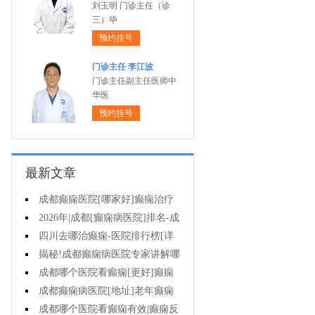
刘玉明 门诊主任（诊
三）毕
预约挂号
门诊主任 李江波
门诊主任副主任医师中
华医
预约挂号
最新文章
成都癫痫医院[哪家好]癫痫治疗
怎么治?
2026年|成都[癫痫病医院]排名-成
都哪有治疗癫痫好的医院?
四川去哪治癫痫-医院排行榜[详
细排名]孩子癫痫可以治疗吗?
揭秘!成都癫痫病医院专家讲解哪
种方法对儿童癫痫有效?
成都哪个医院看癫痫[更好]癫痫
停药要多长时间?
成都癫痫病医院[地址]老年癫痫
常见病因!
成都哪个医院看癫痫有效|癫痫反