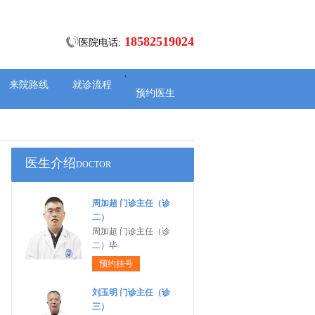
18582519024
医院电话:
、
来院路线
就诊流程
预约医生
医生介绍
DOCTOR
周加超 门诊主任（诊
二）
周加超 门诊主任（诊
二）毕
预约挂号
刘玉明 门诊主任（诊
三）