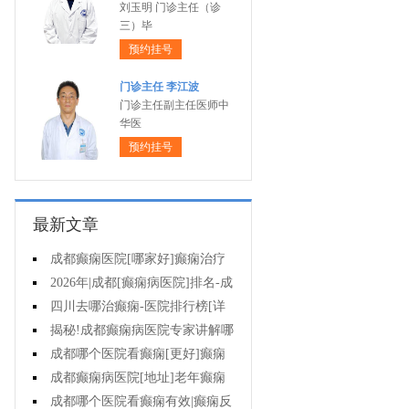
刘玉明 门诊主任（诊
三）毕
预约挂号
门诊主任 李江波
门诊主任副主任医师中
华医
预约挂号
最新文章
成都癫痫医院[哪家好]癫痫治疗
怎么治?
2026年|成都[癫痫病医院]排名-成
都哪有治疗癫痫好的医院?
四川去哪治癫痫-医院排行榜[详
细排名]孩子癫痫可以治疗吗?
揭秘!成都癫痫病医院专家讲解哪
种方法对儿童癫痫有效?
成都哪个医院看癫痫[更好]癫痫
停药要多长时间?
成都癫痫病医院[地址]老年癫痫
常见病因!
成都哪个医院看癫痫有效|癫痫反