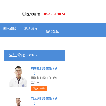
18582519024
医院电话:
、
来院路线
就诊流程
预约医生
医生介绍
DOCTOR
周加超 门诊主任（诊
二）
周加超 门诊主任（诊
二）毕
预约挂号
刘玉明 门诊主任（诊
三）