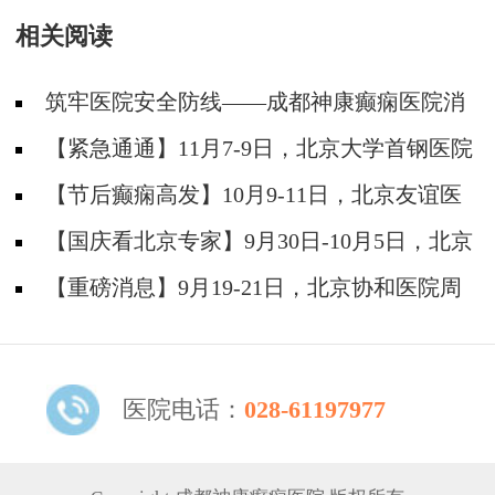
相关阅读
筑牢医院安全防线——成都神康癫痫医院消
防安全培训纪实
【紧急通通】11月7-9日，北京大学首钢医院
神经内科胡颖教授亲临成都会诊，破解癫痫疑难
【节后癫痫高发】10月9-11日，北京友谊医
院陈葵博士免费会诊+治疗援助，破解癫痫难
【国庆看北京专家】9月30日-10月5日，北京
题！
天坛&首钢医院两大专家蓉城亲诊+癫痫大额救
【重磅消息】9月19-21日，北京协和医院周
助，速约！
祥琴教授成都领衔会诊，共筑全年龄段抗癫防
线！
医院电话：
028-61197977