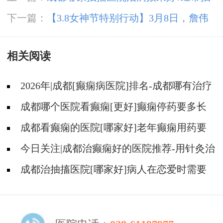
搐翻白眼是癫痫病吗?
下一篇：
【3.8女神节特别行动】3月8日，詹伟
华院长领衔癫痫病多学科会诊，助力患者重获健
相关阅读
康新生
2026年|成都[癫痫病医院]排名-成都哪有治疗
癫痫好的医院?
成都哪个医院看癫痫[更好]癫痫停药要多长
时间?
成都看癫痫的医院[哪家好]老年癫痫用药要
注意什么?
今日关注|成都治癫痫好的医院推荐-用针灸治
疗癫痫有没有效果?
成都治抽搐医院[哪家好]病人在恋爱时需要
告诉对方吗？