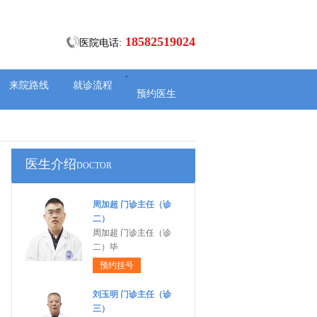
18582519024
医院电话:
、
来院路线
就诊流程
预约医生
医生介绍
DOCTOR
周加超 门诊主任（诊
二）
周加超 门诊主任（诊
二）毕
预约挂号
刘玉明 门诊主任（诊
三）