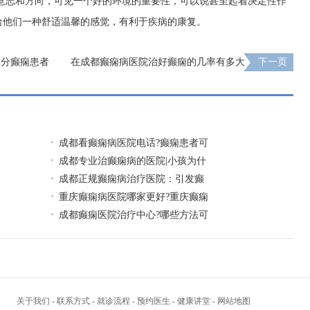
意志和方向，可见一个好的环境的重要性，可以说甚至起着决定性作
给他们一种舒适温馨的感觉，有利于疾病的康复。
部分癫痫患者
在成都癫痫病医院治好癫痫的几率有多大
下一页
成都看癫痫病医院电话?癫痫患者可
成都专业治癫痫病的医院|小孩为什
成都正规癫痫病治疗医院：引发癫
重庆癫痫病医院哪家更好?重庆癫痫
成都癫痫医院治疗中心?哪些方法可
关于我们
-
联系方式
-
就诊流程
-
预约医生
-
健康讲堂
-
网站地图