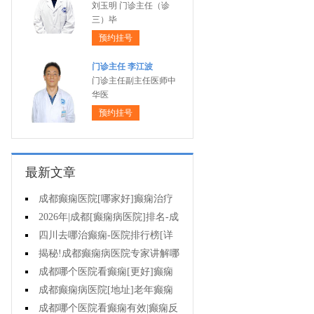
刘玉明 门诊主任（诊
三）毕
预约挂号
门诊主任 李江波
门诊主任副主任医师中
华医
预约挂号
最新文章
成都癫痫医院[哪家好]癫痫治疗
怎么治?
2026年|成都[癫痫病医院]排名-成
都哪有治疗癫痫好的医院?
四川去哪治癫痫-医院排行榜[详
细排名]孩子癫痫可以治疗吗?
揭秘!成都癫痫病医院专家讲解哪
种方法对儿童癫痫有效?
成都哪个医院看癫痫[更好]癫痫
停药要多长时间?
成都癫痫病医院[地址]老年癫痫
常见病因!
成都哪个医院看癫痫有效|癫痫反