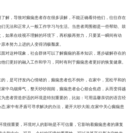
很了解，导致对癫痫患者存在很多误解，不能正确看待他们，往往存在
他们无法和正常人一般工作学习与生活。当患者周围都是一些帮助、鼓
之，如果在歧视不理解的环境下，再积极再努力，只要某一瞬间有动
个原本努力上进的人变得消极颓废。
以面对这种现象，社会群体可以了解癫痫的基本知识，逐步破解存在的
助他们更好的融入工作和学习，同时有利于癫痫患者更好的恢复健康。
在的，是可抒发内心情绪的，癫痫患者也不例外，在家中，宽松平和的
果家中乌烟瘴气，整天吵吵闹闹，癫痫患者会心烦会焦虑，从而变得越
庭为患者营造舒适的环境是特别重要的，比如：可用温馨亲切的语言经
态;家中有矛盾可寻求解决的办法，避开大吵大闹;在家中关心癫痫患
复环境很重要，环境对人的影响是不可估量，它影响着癫痫患者的康复