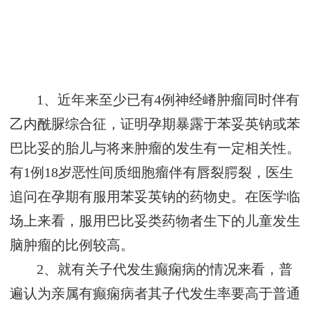
1、近年来至少已有4例神经嵴肿瘤同时伴有
乙内酰脲综合征，证明孕期暴露于苯妥英钠或苯
巴比妥的胎儿与将来肿瘤的发生有一定相关性。
有1例18岁恶性间质细胞瘤伴有唇裂腭裂，医生
追问在孕期有服用苯妥英钠的药物史。在医学临
场上来看，服用巴比妥类药物者生下的儿童发生
脑肿瘤的比例较高。
2、就有关子代发生癫痫病的情况来看，普
遍认为亲属有癫痫病者其子代发生率要高于普通