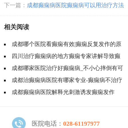
见效快一些
下一篇：
成都癫痫病医院癫痫病可以用治疗方法
治疗吗
相关阅读
成都哪个医院看癫痫有效|癫痫反复发作的原
因是啥?
四川治疗癫痫病的地方癫痫专家讲解导致癫
痫病反复发作的原因!
成都哪家医院治疗好癫痫病_不小心摔倒有可
能导致癫痫吗?
成都治癫痫病医院有哪家专业-癫痫病不治疗
的危害是什么
成都癫痫病医院解释光刺激诱发癫痫发作
医院电话：
028-61197977