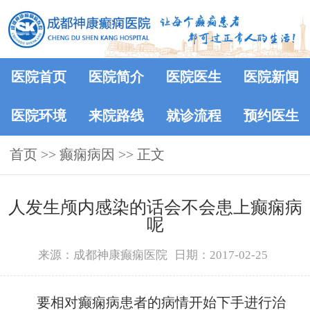
医院首页
医院简介
医院医生
医院新闻
医院环境
来院路线
就诊流程
预约医生
首页
>>
癫痫病因
>> 正文
人发生颅内感染的话会不会患上癫痫病
呢
来源：成都神康癫痫医院
日期：2017-02-25
要相对癫痫病患者的病情开始下手进行治